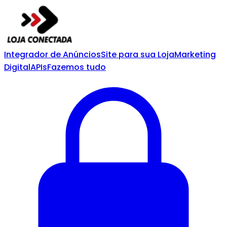
Integrador de Anúncios
Site para sua Loja
Marketing
Digital
APIs
Fazemos tudo