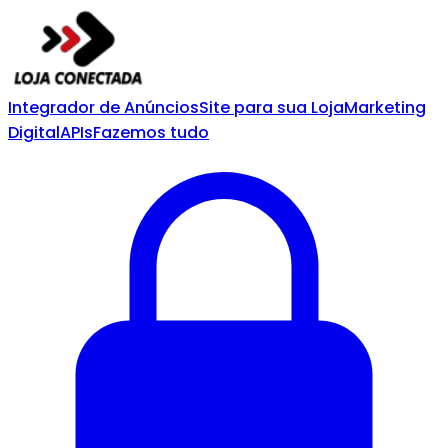
Integrador de Anúncios
Site para sua Loja
Marketing
Digital
APIs
Fazemos tudo