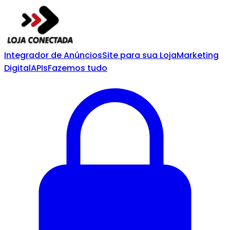
Integrador de Anúncios
Site para sua Loja
Marketing
Digital
APIs
Fazemos tudo